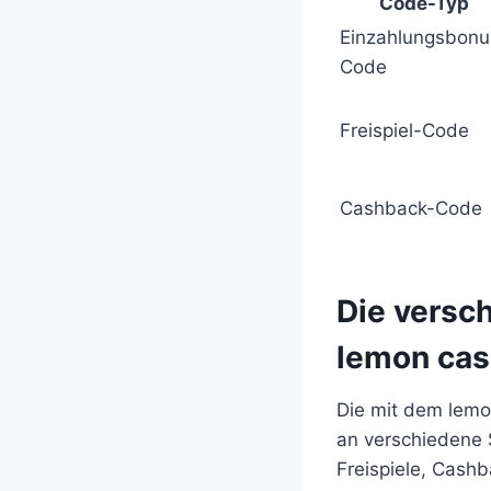
Code-Typ
Einzahlungsbonu
Code
Freispiel-Code
Cashback-Code
Die versc
lemon cas
Die mit dem lemo
an verschiedene 
Freispiele, Cash