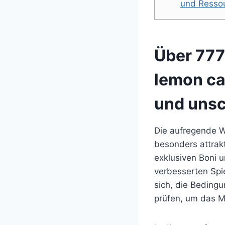
und Resso
Über 777
lemon ca
und unsc
Die aufregende We
besonders attrakt
exklusiven Boni u
verbesserten Spie
sich, die Beding
prüfen, um das 