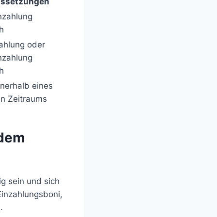
ussetzungen
nzahlung
ch
ahlung oder
nzahlung
ch
nnerhalb eines
n Zeitraums
 dem
g sein und sich
Einzahlungsboni,
.