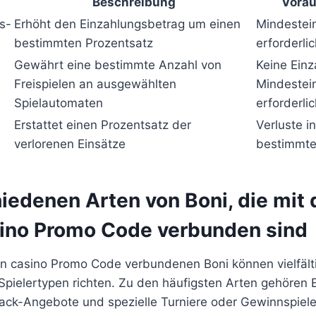
Beschreibung
Vora
s-
Erhöht den Einzahlungsbetrag um einen
Mindestei
bestimmten Prozentsatz
erforderli
Gewährt eine bestimmte Anzahl von
Keine Einz
Freispielen an ausgewählten
Mindestei
Spielautomaten
erforderli
Erstattet einen Prozentsatz der
Verluste i
verlorenen Einsätze
bestimmte
hiedenen Arten von Boni, die mit
ino Promo Code verbunden sind
n casino Promo Code verbundenen Boni können vielfälti
Spielertypen richten. Zu den häufigsten Arten gehören 
back-Angebote und spezielle Turniere oder Gewinnspiele