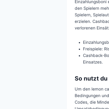
Einzahlungsboni 
den Spielern meh
Spielern, Spiela
erzielen. Cashbac
verlorenen Einsät
Einzahlungsb
Freispiele: R
Cashback-Bon
Einsatzes.
So nutzt du
Um den lemon cas
Bedingungen und 
Codes, die Minde
Umsatzbedingunge