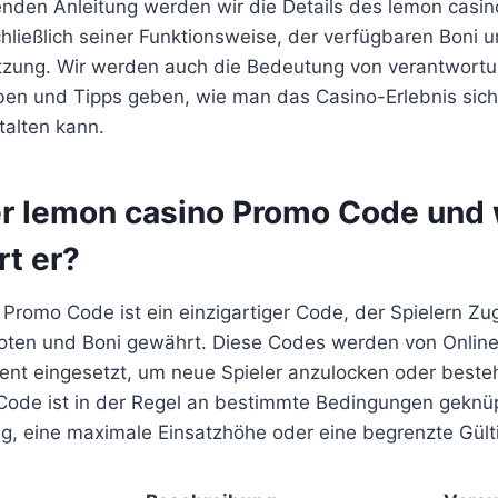
enden Anleitung werden wir die Details des lemon cas
hließlich seiner Funktionsweise, der verfügbaren Boni u
tzung. Wir werden auch die Bedeutung von verantwort
ben und Tipps geben, wie man das Casino-Erlebnis sic
talten kann.
er lemon casino Promo Code und 
rt er?
 Promo Code ist ein einzigartiger Code, der Spielern Zu
oten und Boni gewährt. Diese Codes werden von Online
ent eingesetzt, um neue Spieler anzulocken oder best
Code ist in der Regel an bestimmte Bedingungen geknüpf
g, eine maximale Einsatzhöhe oder eine begrenzte Gült