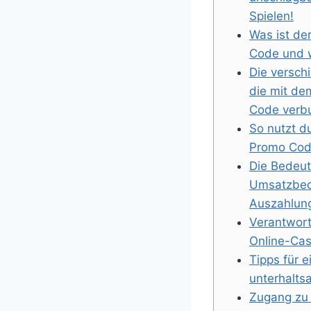
Spielen!
Was ist de
Code und w
Die versch
die mit de
Code verb
So nutzt d
Promo Cod
Die Bedeu
Umsatzbed
Auszahlun
Verantwort
Online-Cas
Tipps für e
unterhalts
Zugang zu 