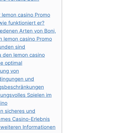
r lemon casino Promo
ie funktioniert er?
iedenen Arten von Boni,
m lemon casino Promo
unden sind
u den lemon casino
e optimal
tung von
ingungen und
gsbeschränkungen
ungsvolles Spielen im
ino
in sicheres und
ames Casino-Erlebnis
weiteren Informationen