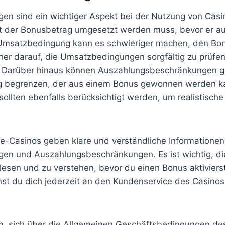
n sind ein wichtiger Aspekt bei der Nutzung von Casin
oft der Bonusbetrag umgesetzt werden muss, bevor er a
Umsatzbedingung kann es schwieriger machen, den Bonu
her darauf, die Umsatzbedingungen sorgfältig zu prüfen
 Darüber hinaus können Auszahlungsbeschränkungen ge
g begrenzen, der aus einem Bonus gewonnen werden k
ollten ebenfalls berücksichtigt werden, um realistisch
ne-Casinos geben klare und verständliche Informatione
n und Auszahlungsbeschränkungen. Es ist wichtig, di
 lesen und zu verstehen, bevor du einen Bonus aktivier
nst du dich jederzeit an den Kundenservice des Casin
am, sich über die Allgemeinen Geschäftsbedingungen de